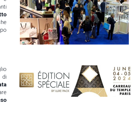
nti
tto
che
mpo
lio
 di
ata
are
sso