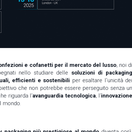
onfezioni e cofanetti per il mercato del lusso
, noi d
gnati nello studiare delle
soluzioni di packagin
uali, efficienti e sostenibili
per esaltare l’unicità de
n obiettivo che non potrebbe essere perseguito senza u
he riguarda l’
avanguardia tecnologica
, l’
innovazion
il mondo.
ury packaging più prestigiose al mondo
diventa così