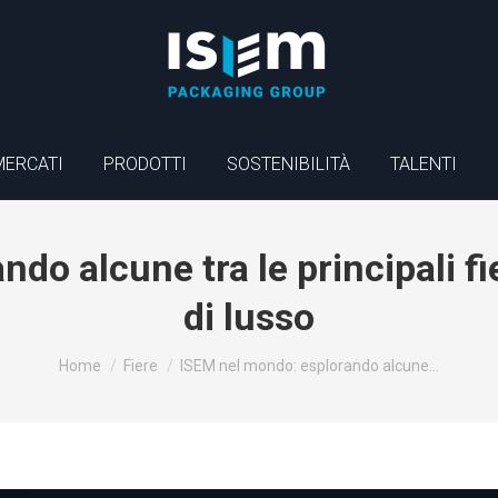
MERCATI
PRODOTTI
SOSTENIBILITÀ
TALENTI
do alcune tra le principali fi
di lusso
Tu sei qui:
Home
Fiere
ISEM nel mondo: esplorando alcune…