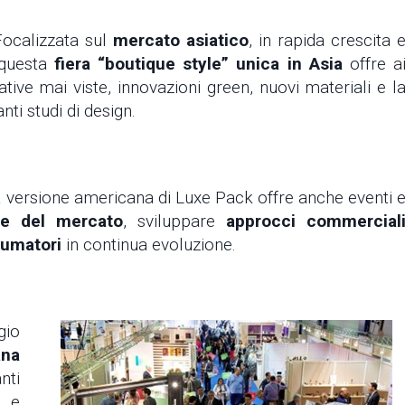
Focalizzata sul
mercato asiatico
, in rapida crescita 
 questa
fiera “boutique style” unica in Asia
offre a
eative mai viste, innovazioni green, nuovi materiali e l
nti studi di design.
versione americana di Luxe Pack offre anche eventi 
ze del mercato
, sviluppare
approcci commercial
sumatori
in continua evoluzione.
gio
ana
nti
e