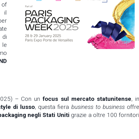
of
il
er
ate
 di
 le
emo
ND
2025) – Con un
focus sul mercato statunitense
, i
tyle di lusso
, questa fiera
business to business
offr
ackaging negli Stati Uniti
grazie a oltre 100 fornitor