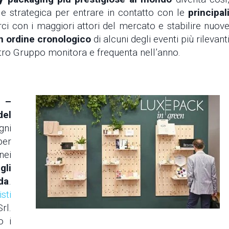
 e strategica per entrare in contatto con le
principal
ci con i maggiori attori del mercato e stabilire nuov
n ordine cronologico
di alcuni degli eventi più rilevant
stro Gruppo monitora e frequenta nell’anno.
o
–
del
gni
per
nei
gli
da
.
sti
rl.
o i