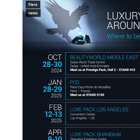
Fiere
news