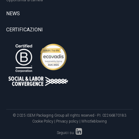
Opportunità di carriera
NEWS
CERTIFICAZIONI
© 2025 ISEM Packaging Group all rights reserved - P.I. 02266870183
Cookie Policy
|
Privacy policy
|
Whistleblowing
Seguici su