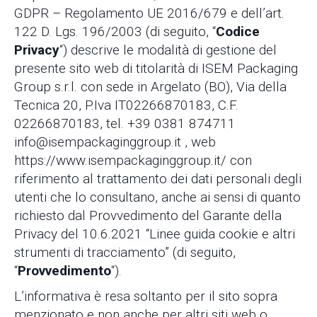
GDPR – Regolamento UE 2016/679 e dell’art.
122 D. Lgs. 196/2003 (di seguito, “
Codice
Privacy
“) descrive le modalità di gestione del
presente sito web di titolarità di ISEM Packaging
Group s.r.l. con sede in Argelato (BO), Via della
Tecnica 20, P.Iva IT02266870183, C.F.
02266870183, tel. +39 0381 874711
info@isempackaginggroup.it , web
https://www.isempackaginggroup.it/ con
riferimento al trattamento dei dati personali degli
utenti che lo consultano, anche ai sensi di quanto
richiesto dal Provvedimento del Garante della
Privacy del 10.6.2021 “Linee guida cookie e altri
strumenti di tracciamento” (di seguito,
“
Provvedimento
“).
L’informativa è resa soltanto per il sito sopra
menzionato e non anche per altri siti web o