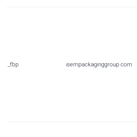
_fbp
isempackaginggroup.com