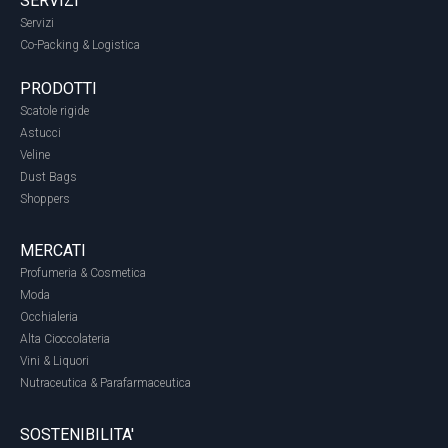
SERVIZI
Servizi
Co-Packing & Logistica
PRODOTTI
Scatole rigide
Astucci
Veline
Dust Bags
Shoppers
MERCATI
Profumeria & Cosmetica
Moda
Occhialeria
Alta Cioccolateria
Vini & Liquori
Nutraceutica & Parafarmaceutica
SOSTENIBILITA'