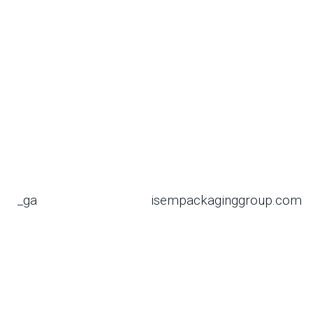
_ga
isempackaginggroup.com