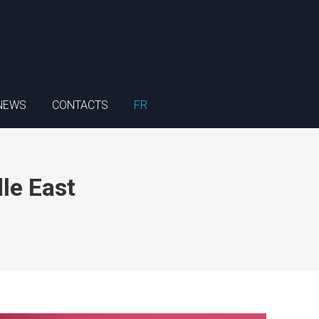
NEWS
CONTACTS
FR
le East