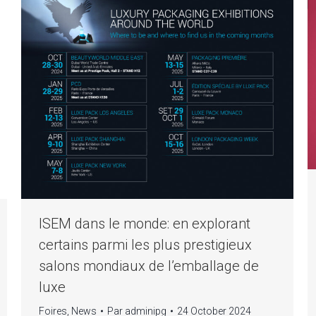
ISEM dans le monde: en explorant
certains parmi les plus prestigieux
salons mondiaux de l’emballage de
luxe
Foires
,
News
Par
adminipg
24 October 2024