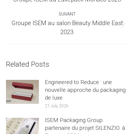
précédent
:
SUIVANT
Groupe ISEM au salon Beauty Middle East
Article
2023
suivant
:
Related Posts
Engineered to Reduce : une
nouvelle approche du packaging
de luxe
21 July 2026
ISEM Packaging Group
partenaire du projet SILENZIO. à