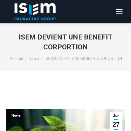
ISEM DEVIENT UNE BENEFIT
CORPORTION
Vous êtes ici :
Accueil
News
ISEM DEVIENT UNE BENEFIT CORPORTION
News
Jun
27